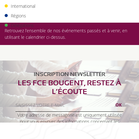
International
Régions
Délégations
Retrouvez l’ensemble de nos événements passés et à venir, en
utilisant le calendrier ci-dessus.
INSCRIPTION NEWSLETTER
LES FCE BOUGENT, RESTEZ À
L’ÉCOUTE
Votre adresse de messagerie est uniquement utilisée
pour vous envoyer des informations concernant les
activités de FCE France. Vous pouvez à tout moment
utiliser le lien de désabonnement intégré dans la