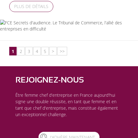
PLUS DE DÉTAILS
1
2
3
4
5
>
>>
REJOIGNEZ-NOUS
Être femme chef d'entreprise en France aujourd'hui
signe une double réussite, en tant que femme et en
tant que chef d'entreprise, mais constitue également
un exceptionnel challenge.
J'ADHÈRE MAINTENANT