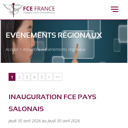
EVÉNEMENTS RÉGIONAUX
Accueil
>
Actualités
>
Evénements régionaux
1
2
3
4
5
>
>>
INAUGURATION FCE PAYS
SALONAIS
jeudi 30 avril 2026 au jeudi 30 avril 2026