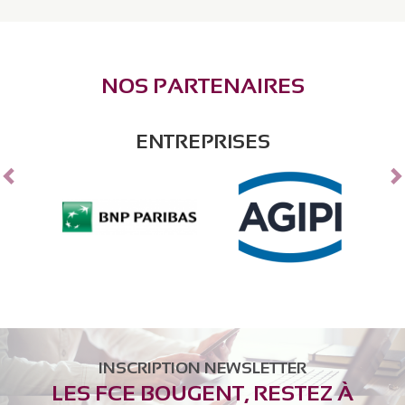
P
NOS PARTENAIRES
r
e
e
x
ENTREPRISES
v
t
i
o
u
s
INSCRIPTION NEWSLETTER
LES FCE BOUGENT, RESTEZ À