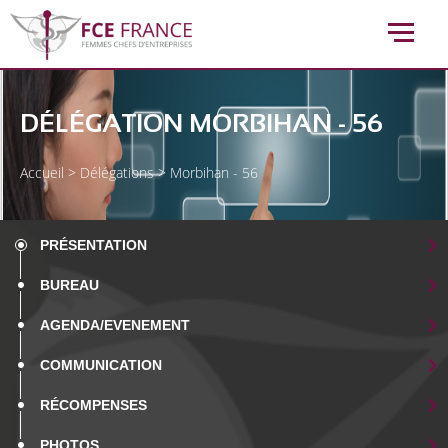
DÉLÉGATION MORBIHAN - 56
Accueil
>
Délégations
>
Morbihan - 56
PRÉSENTATION
BUREAU
AGENDA/EVENEMENT
COMMUNICATION
RÉCOMPENSES
PHOTOS