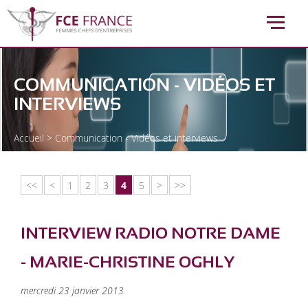
COMMUNICATION - VIDÉOS ET
INTERVIEWS
Accueil
>
Communication - Vidéos et interviews
<<
<
1
2
3
4
5
>
>>
INTERVIEW RADIO NOTRE DAME
- MARIE-CHRISTINE OGHLY
mercredi 23 janvier 2013