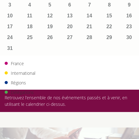
3
4
5
6
7
8
9
10
11
12
13
14
15
16
17
18
19
20
21
22
23
24
25
26
27
28
29
30
31
France
International
Régions
Délégations
Retrouvez l’ensemble de nos événements passés et à venir, en
utilisant le calendrier ci-dessus.