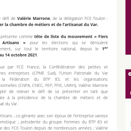
le défi de
Valérie Marrone
, de la délégation FCE-Toulon :
er la chambre de métiers et de l’artisanat du Var.
e présente comme
tête de liste du mouvement « Fiers
e Artisans »
pour les élections qui se déroulent
er
lement, sur tout le territoire national, depuis le
1
au 14 octobre 2021
.
ue par FCE France, la Confédération des petites et
es entreprises (CPME Sud), l’Union Patronale du Var
, la Fédération du BTP 83, et les organisations
sionnelles (CNPA, CNEC, FEP, FFIE, UMIH), Valérie Marrone
pté de relever le défi de se présenter en tant que
ate à la présidence de la chambre de métiers et de
nat du Var.
’artisans ; co-gérante avec son époux de l’entreprise varoise
motique ; présidente du groupe Femmes du BTP 83 et
 des FCE-Toulon depuis de nombreuses années ; Valérie