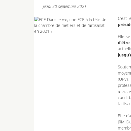
jeudi 30 septembre 2021
C’est 
présid
Elle s
d’êtr
actuel
jusqu’
Souten
moyenn
(UPV)
profes
a acce
candid
l’artisa
Fille d
JRM Do
membre