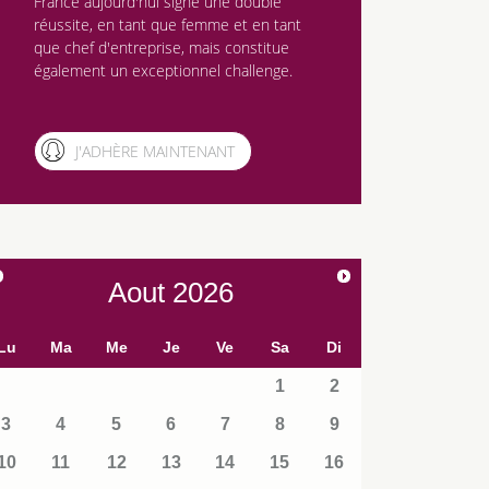
France aujourd'hui signe une double
réussite, en tant que femme et en tant
que chef d'entreprise, mais constitue
également un exceptionnel challenge.
J'ADHÈRE MAINTENANT
Aout
2026
Lu
Ma
Me
Je
Ve
Sa
Di
1
2
3
4
5
6
7
8
9
10
11
12
13
14
15
16