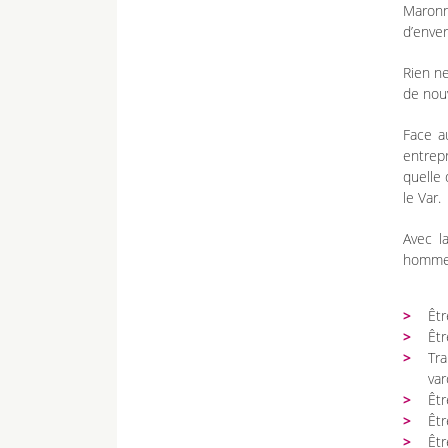
Maronn
d’enver
Rien ne
de nouv
Face a
entrep
quelle 
le Var.
Avec la
hommes
Êtr
Êtr
Tra
var
Êtr
Êtr
Êtr