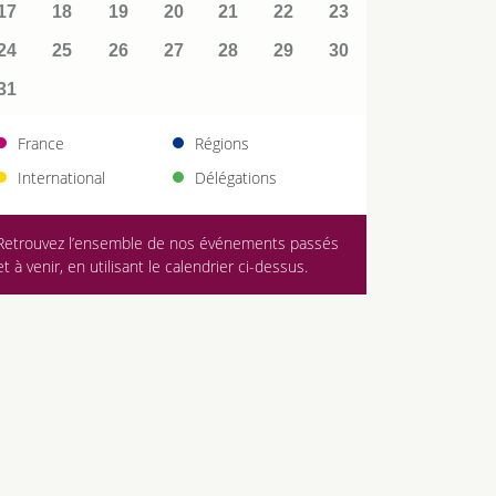
17
18
19
20
21
22
23
24
25
26
27
28
29
30
31
France
Régions
International
Délégations
Retrouvez l’ensemble de nos événements passés
et à venir, en utilisant le calendrier ci-dessus.